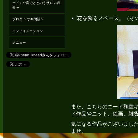
ード」〜音でととのうサロン紹
介〜
花を飾るスペース。（そ
ブログ 〜オギ閑話〜
インフォメーション
メニュー
また、こちらのニード和室
ド作品やニット、絵画、雑
気になる作品がございまし
ませ。