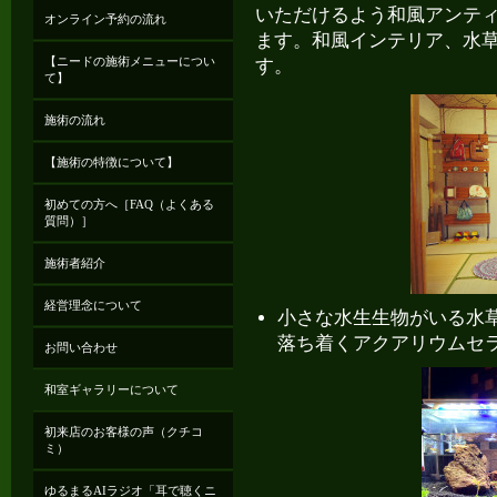
いただけるよう和風アンテ
オンライン予約の流れ
ます。和風インテリア、水
【ニードの施術メニューについ
す。
て】
施術の流れ
【施術の特徴について】
初めての方へ［FAQ（よくある
質問）］
施術者紹介
経営理念について
小さな水生生物がいる水
落ち着くアクアリウムセ
お問い合わせ
和室ギャラリーについて
初来店のお客様の声（クチコ
ミ）
ゆるまるAIラジオ「耳で聴くニ