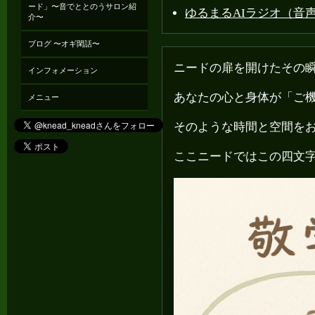
ード」〜音でととのうサロン紹
ゆるまるAIラジオ（音
介〜
ブログ 〜オギ閑話〜
ニードの扉を開けたその
インフォメーション
あなたの心と身体が「ご
メニュー
そのような時間と空間を
ここニードではこの四文