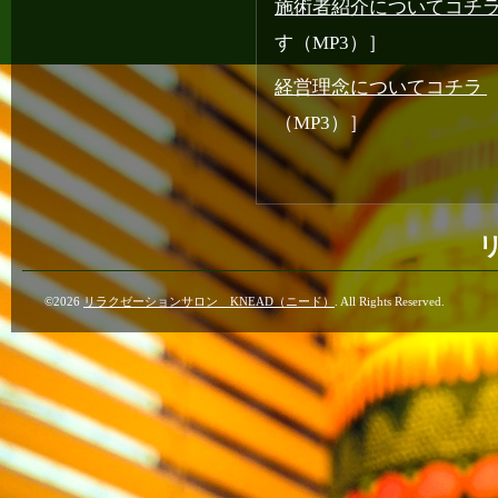
施術者紹介についてコチ
す（MP3）］
経営理念についてコチラ
（MP3）］
©2026
リラクゼーションサロン KNEAD（ニード）
. All Rights Reserved.