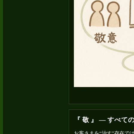
『 敬 』 ― すべ
お客さまを“治す”存在で