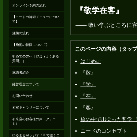
オンライン予約の流れ
『敬学在客』
【ニードの施術メニューについ
て】
―― 敬い学ぶところに
施術の流れ
【施術の特徴について】
このページの内容（タッ
初めての方へ［FAQ（よくある
はじめに
質問）］
『敬』
施術者紹介
『学』
経営理念について
『在』
お問い合わせ
『客』
和室ギャラリーについて
旅の中で出会った哲学
初来店のお客様の声（クチコ
ミ）
ニードのコンセプト
ゆるまるAIラジオ「耳で聴くニ