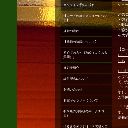
ショ
オンライン予約の流れ
どの
【ニードの施術メニューについ
・強
て】
・呼
・静
施術の流れ
を大
【施術の特徴について】
【コ
初めての方へ［FAQ（よくある
👉
質問）］
ちら
施術者紹介
👉 
オプ
経営理念について
てい
※E
お問い合わせ
す）
ご予
和室ギャラリーについて
※「
初来店のお客様の声（クチコ
す。
ミ）
※初
ゆるまるAIラジオ「耳で聴くニ