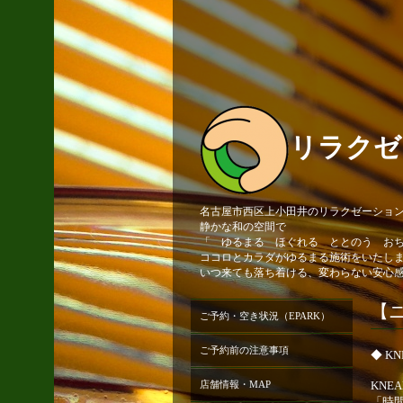
リラクゼ
名古屋市西区上小田井のリラクゼーションサ
静かな和の空間で
「 ゆるまる ほぐれる ととのう お
ココロとカラダがゆるまる施術をいたし
いつ来ても落ち着ける、変わらない安心
【
ご予約・空き状況（EPARK）
ご予約前の注意事項
◆ K
店舗情報・MAP
KNE
「時