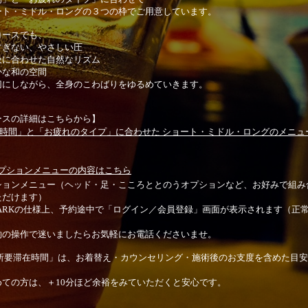
ート・ミドル・ロングの３つの枠でご用意しています。
コースでも、
すぎない、やさしい圧
吸に合わせた自然なリズム
かな和の空間
切にしながら、全身のこわばりをゆるめていきます。
ースの詳細はこちらから】
 「時間」と「お疲れのタイプ」に合わせた ショート・ミドル・ロングのメニュ
オプションメニューの内容はこちら
ションメニュー（ヘッド・足・こころととのうオプションなど、お好みで組み
ただけます）
PARKの仕様上、予約途中で「ログイン／会員登録」画面が表示されます（正
。
約の操作で迷いましたらお気軽にお電話くださいませ。
所要滞在時間」は、お着替え・カウンセリング・施術後のお支度を含めた目安
めての方は、＋10分ほど余裕をみていただくと安心です。