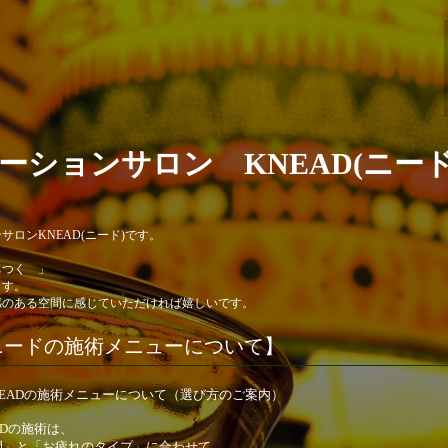
ーションサロン KNEAD(ニード
ロンKNEAD(ニード)です。
ちつく 」
ます。
感のある空間に感じていただければ嬉しいです。
ニードの施術メニューについて】
NEADの施術メニューについて（選び方のご案内）
ADの施術は、
間」と「お疲れのタイプ」に合わせて