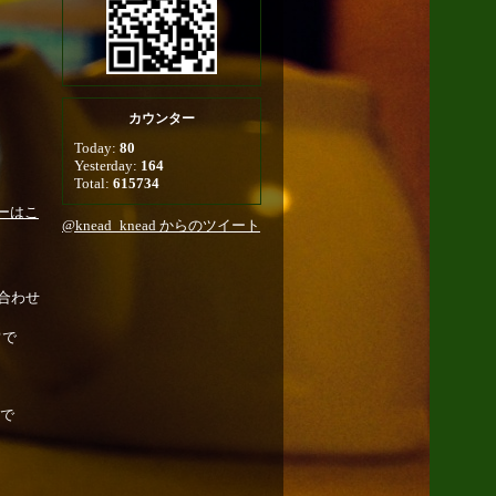
カウンター
Today:
80
Yesterday:
164
Total:
615734
ーはこ
@knead_knead からのツイート
合わせ
常で
で