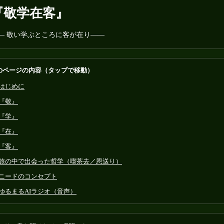
『敬学在客』
― 敬い学ぶところに客が在り――
のページの内容（タップで移動）
はじめに
『敬』
『学』
『在』
『客』
旅の中で出会った哲学（喫茶去／恩送り）
ニードのコンセプト
ゆるまるAIラジオ（音声）