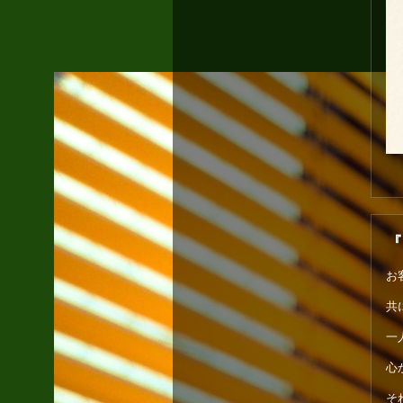
『
お
共
一
心
そ