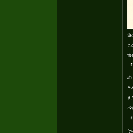
旅
こ
旅
『
誰
そ
ま
出
『
そ