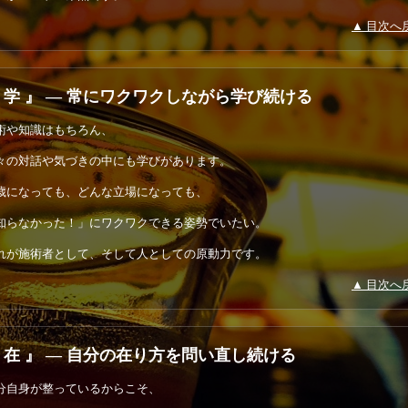
▲ 目次へ
 学 』 ― 常にワクワクしながら学び続ける
術や知識はもちろん、
々の対話や気づきの中にも学びがあります。
歳になっても、どんな立場になっても、
知らなかった！」にワクワクできる姿勢でいたい。
れが施術者として、そして人としての原動力です。
▲ 目次へ
 在 』 ― 自分の在り方を問い直し続ける
分自身が整っているからこそ、