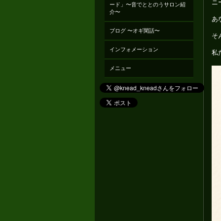
ニ
ード」〜音でととのうサロン紹
介〜
あ
ブログ 〜オギ閑話〜
そ
インフォメーション
私
メニュー