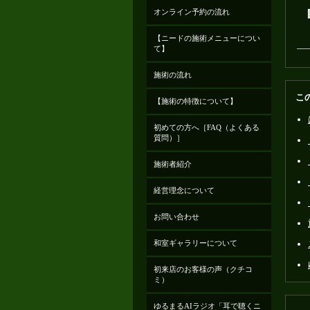
オンライン予約の流れ
【ニードの施術メニューについ
―
て】
施術の流れ
こ
【施術の特徴について】
初めての方へ［FAQ（よくある
質問）］
施術者紹介
経営理念について
お問い合わせ
和室ギャラリーについて
初来店のお客様の声（クチコ
ミ）
ゆるまるAIラジオ「耳で聴くニ