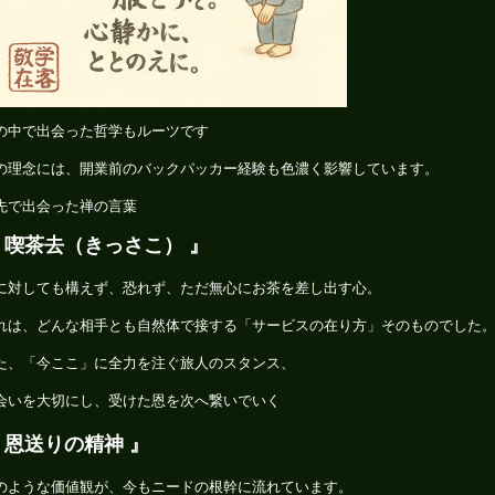
の中で出会った哲学もルーツです
の理念には、開業前のバックパッカー経験も色濃く影響しています。
先で出会った禅の言葉
 喫茶去（きっさこ） 』
に対しても構えず、恐れず、ただ無心にお茶を差し出す心。
れは、どんな相手とも自然体で接する「サービスの在り方」そのものでした
た、「今ここ」に全力を注ぐ旅人のスタンス、
会いを大切にし、受けた恩を次へ繋いでいく
 恩送りの精神 』
のような価値観が、今もニードの根幹に流れています。