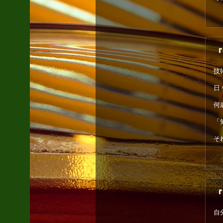
『
技
日
何
「
そ
『
自