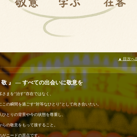
▲ 目次へ
 敬 』 ― すべての出会いに敬意を
客さまを“治す”存在ではなく、
にこの瞬間を過ごす“対等なひとり”として向き合いたい。
人ひとりの背景や今の状態を尊重し、
からの敬意をもって接すること。
れがニードの原点です。