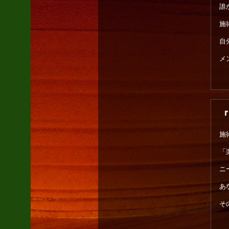
誰
施
自
メ
『
施
「
ニ
あ
そ