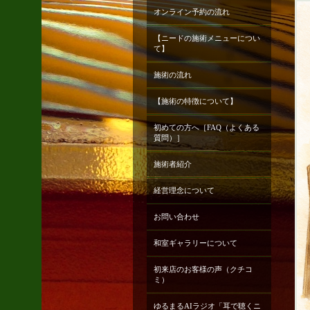
オンライン予約の流れ
【ニードの施術メニューについ
て】
施術の流れ
【施術の特徴について】
初めての方へ［FAQ（よくある
質問）］
施術者紹介
経営理念について
お問い合わせ
和室ギャラリーについて
初来店のお客様の声（クチコ
ミ）
ゆるまるAIラジオ「耳で聴くニ