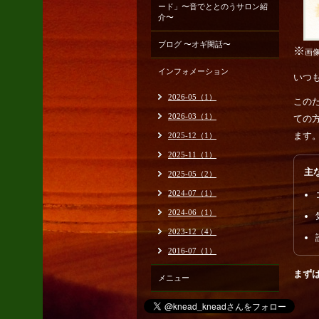
ード」〜音でととのうサロン紹
介〜
ブログ 〜オギ閑話〜
※
画
インフォメーション
いつ
2026-05（1）
この
2026-03（1）
ての
ます
2025-12（1）
2025-11（1）
主
2025-05（2）
2024-07（1）
2024-06（1）
2023-12（4）
2016-07（1）
まず
メニュー