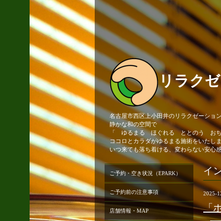
リラクゼ
名古屋市西区上小田井のリラクゼーションサ
静かな和の空間で
「 ゆるまる ほぐれる ととのう お
ココロとカラダがゆるまる施術をいたし
いつ来ても落ち着ける、変わらない安心
イ
ご予約・空き状況（EPARK）
ご予約前の注意事項
2025-1
「
店舗情報・MAP