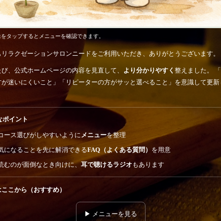
像をタップするとメニューを確認できます。
もリラクゼーションサロンニードをご利用いただき、ありがとうございます。
たび、公式ホームページの内容を見直して、
より分かりやすく
整えました。 
方が迷いにくいこと」「リピーターの方がサッと選べること」を意識して更新
。
なポイント
コース選びがしやすいように
メニュー
を整理
気になることを先に解消できる
FAQ（よくある質問）
を用意
読むのが面倒なとき向けに、
耳で聴けるラジオ
もあります
はここから（おすすめ）
▶ メニューを見る